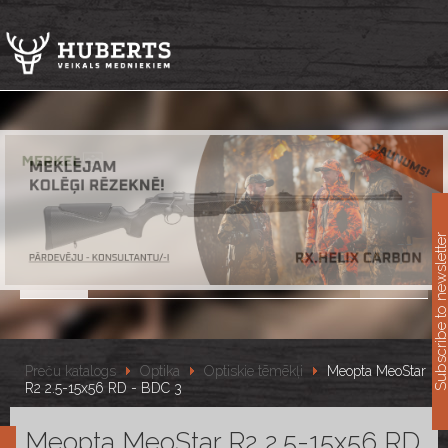
11
Subscribe to newslet
Preču katalogs
Optika
Optiskie tēmēkļi
Meopta MeoStar
R2 2.5-15x56 RD - BDC 3
Meopta MeoStar R2 2.5-15x56 RD