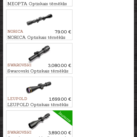
MEOPTA Optiskais tēmēklis
MeoHunter R5 3-15x50 SFP
RD #4C
NORICA
79.00 €
NORICA Optiskais tēmēklis
3-9x40 4 Plex ar
stiprinājumiem
SWAROVSKI
3,080.00 €
Swarovski Optiskais tēmēklis
Z8i+ 1-8x24 L 4A-I
LEUPOLD
1,699.00 €
LEUPOLD Optiskais tēmēklis
VX-5HD 3-15x56 FireDot 4
Jaunums
Fine
SWAROVSKI
3,890.00 €