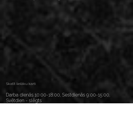
Skatīt lielāku karti
Darba dienās 10:00-18:00, Sestdienās 9:00-15:00,
Svētdien - slēgts