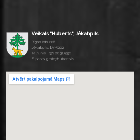
Veikals "Huberts", Jēkabpils
Rīgas iela 208
Jēkabpils, LV-5202
Tālrunis:
+371 26 313996
E-pasts: gmb@huberts.lv