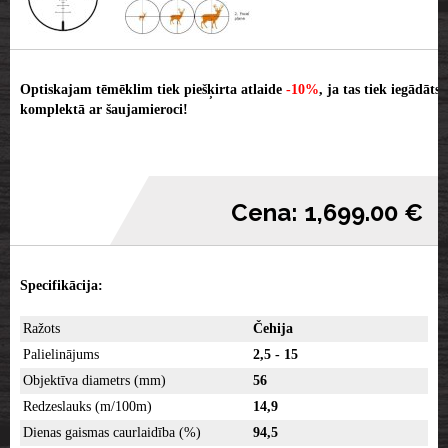
Optiskajam tēmēklim tiek piešķirta atlaide
-10%
, ja tas tiek iegādāts
komplektā ar šaujamieroci!
Cena: 1,699.00 €
Specifikācija:
Ražots
Čehija
Palielinājums
2,5 - 15
Objektīva diametrs (mm)
56
Redzeslauks (m/100m)
14,9
Dienas gaismas caurlaidība (%)
94,5