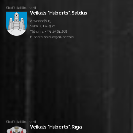
Skatīt lielāku karti
Veikals "Huberts", Saldus
Apvedceļš 15
Saldus, LV-3801
Tālrunis:
+371 25 611808
E-pasts: saldus@huberts.lv
Skatīt lielāku karti
Veikals "Huberts", Rīga