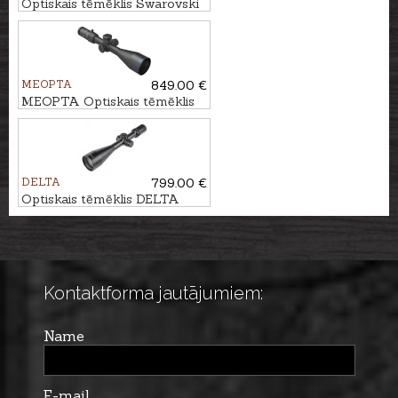
Optiskais tēmēklis Swarovski
Z8i 2.3-18x56 P L 4A-I
MEOPTA
849.00 €
MEOPTA Optiskais tēmēklis
MeoPro R6 3-18x56 SFP RD
#4C
DELTA
799.00 €
Optiskais tēmēklis DELTA
Titanium HD 2.5-15x56 SF -
4A S
Kontaktforma jautājumiem:
Name
E-mail