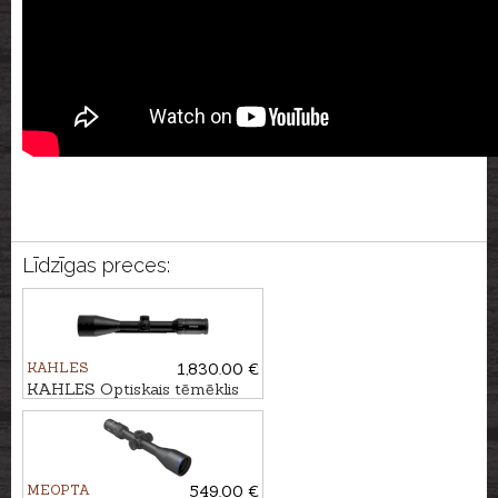
Līdzīgas preces:
KAHLES
1,830.00 €
KAHLES Optiskais tēmēklis
HELIA 2,4-12x56i #4-Dot SR
MEOPTA
549.00 €