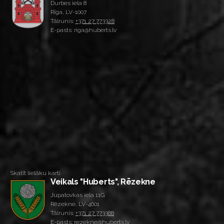
Durbes iela 8
Rīga, LV-1007
Tālrunis:
+371 27 773328
E-pasts: riga@huberts.lv
Skatīt lielāku karti
Veikals "Huberts", Rēzekne
Jupatovkas iela 11G
Rēzekne, LV-4601
Tālrunis:
+371 27 773388
E-pasts: rezekne@huberts.lv