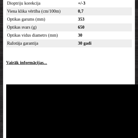
Dioptriju korekcija
+/-3
Viena klika vērtība (cm/100m)
0,7
Optikas garums (mm)
353
Optikas svars (g)
650
Optikas vidus diametrs (mm)
30
Ražotāja garantija
30 gadi
Vairāk informācijas...