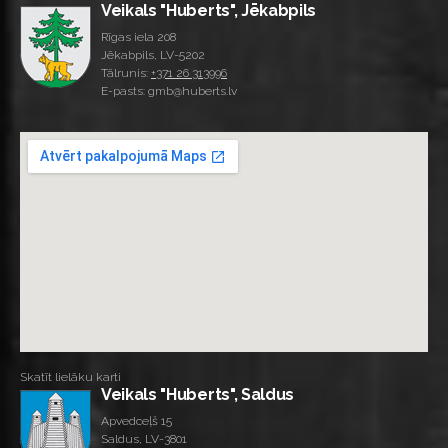
Veikals "Huberts", Jēkabpils
Rīgas iela 208
Jēkabpils, LV-5202
Tālrunis:
+371 26 313996
E-pasts: gmb@huberts.lv
Skatīt lielāku karti
Veikals "Huberts", Saldus
Apvedceļš 15
Saldus, LV-3801