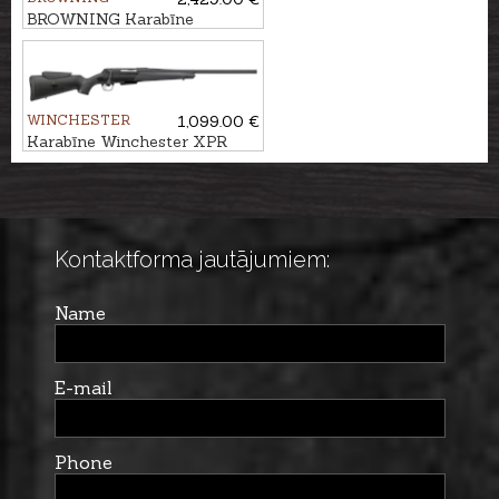
BROWNING Karabīne
MARAL 4X Hunter ADJ Black
kal. .308 M14x1
WINCHESTER
1,099.00 €
Karabīne Winchester XPR
Varmint ADJ .30-06 M14x1
Kontaktforma jautājumiem:
Name
E-mail
Phone