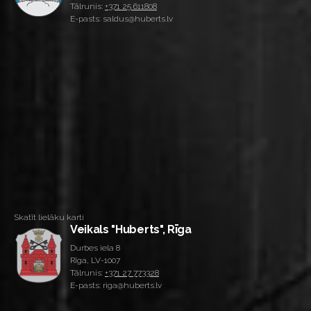
Tālrunis:
+371 25 611808
E-pasts: saldus@huberts.lv
Skatīt lielāku karti
Veikals "Huberts", Rīga
Durbes iela 8
Rīga, LV-1007
Tālrunis:
+371 27 773328
E-pasts: riga@huberts.lv