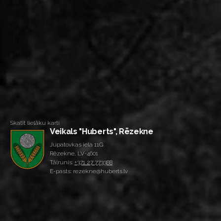
Skatīt lielāku karti
Veikals "Huberts", Rēzekne
Jupatovkas iela 11G
Rēzekne, LV-4601
Tālrunis:
+371 27 773388
E-pasts: rezekne@huberts.lv