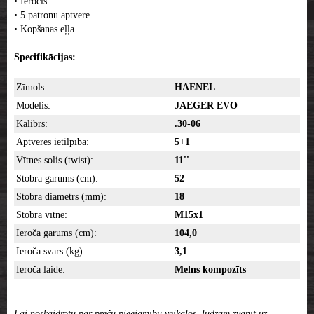
• Ierocis
• 5 patronu aptvere
• Kopšanas eļļa
Specifikācijas:
Zīmols:
HAENEL
Modelis:
JAEGER EVO
Kalibrs:
.30-06
Aptveres ietilpība:
5+1
Vītnes solis (twist):
11''
Stobra garums (cm):
52
Stobra diametrs (mm):
18
Stobra vītne:
M15x1
Ieroča garums (cm):
104,0
Ieroča svars (kg):
3,1
Ieroča laide:
Melns kompozīts
Lai noskaidrotu par preču pieejamību veikalos, lūdzam zvanīt uz