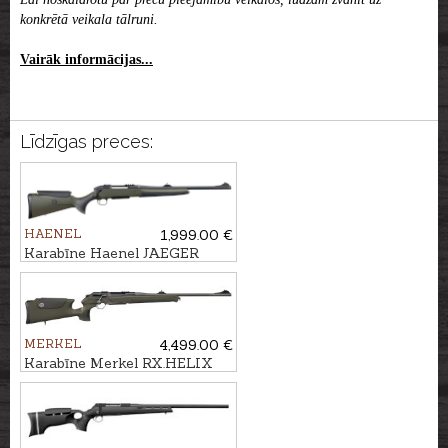
konkrētā veikala tālruni.
Vairāk informācijas...
Līdzīgas preces:
HAENEL
1,999.00 €
Karabīne Haenel JAEGER
NXT Composite kal.
.300Win.Mag. M15x1
MERKEL
4,499.00 €
Karabīne Merkel RX.HELIX
Speedster kal. 7mm Rem.Mag.
M15x1