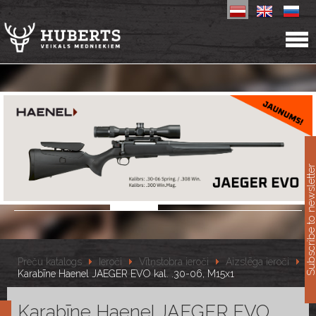
11
Subscribe to newslet
Preču katalogs
Ieroči
Vītņstobra ieroči
Aizslēga ieroči
Karabīne Haenel JAEGER EVO kal. .30-06, M15x1
Karabīne Haenel JAEGER EVO