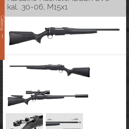
kal. .30-06, M15x1
Catalog