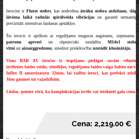
Ierocim ir
Flutet stobrs
, kas nodrošina
ātrāku stobra atdzišanu
,
slāpē
šāviena laikā radušās spirālveida vibrācijas
un garantē nemainīg
precizitāti intensīvas šaušanas apstākļos.
Šis ierocis ir aprīkots ar regulējamu muguras augstumu, izņemamu
2
patronu aptveri
un rūpnieciski uzstādītu
M14x1 stobr
vītni
un
aizsarggredzenu
, sniedzot priekšrocību
uzstādīt klusinātāju.
Visus BAR 4X ieročus ir iespējams pielāgot savām vēlmēm,
izvēloties laides veidu, tēmēkļus, regulējamo laides vaiga balstu un/vai
Inflex II amortizatoru 32mm, lai radītu ieroci, kas perfekti atbilst
Jūsu gaumei un vajadzībām.
Lūdzu, ņemiet vērā, ka komplektācijas izvēle var ietekmēt gala cenu.
Cena: 2,219.00 €