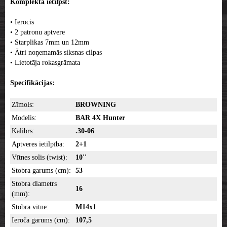
Komplektā ietilpst:
• Ierocis
• 2 patronu aptvere
• Starplikas 7mm un 12mm
• Ātri noņemamās siksnas cilpas
• Lietotāja rokasgrāmata
Specifikācijas:
Zīmols:
BROWNING
Modelis:
BAR 4X Hunter
Kalibrs:
.30-06
Aptveres ietilpība:
2+1
Vītnes solis (twist):
10''
Stobra garums (cm):
53
Stobra diametrs
16
(mm):
Stobra vītne:
M14x1
Ieroča garums (cm):
107,5