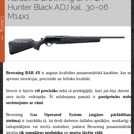
Hunter Black ADJ kal. .30-06
M14x1
Catalog
Browning BAR 4X
ir augstas kvalitātes pusautomātiskā karabīne, kas sev
apvieno inovācijas, precizitāti un lielisku kvalitāti.
Ierocis ir kļuvis
vēl precīzāks
nekā tā priekšgājēji, kuri jau bija slaveni a
savu izcilo veiktspēju. Šī uzlabojuma pamatā ir
pastiprināts stobra
savienojums ar rāmi
.
Browning
Gas Operated System (atgāzes pārlādēšana
sistēma)
ir izstrādāta tā, lai droši darbotos dažādos apstākļos, neatkarīgi n
laikapstākļiem vai ieroča noslodzes, padarot Browning pusautomātiskos
ieročus
tik populārus mednieku
un
sporta šāvēju vidū
.