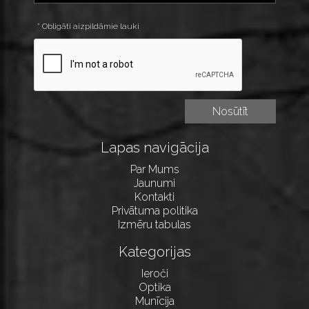
* Obligāti aizpildāmie lauki
Lapas navigācija
Par Mums
Jaunumi
Kontakti
Privātuma politika
Izmēru tabulas
Kategorijas
Ieroči
Optika
Munīcija