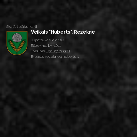
Skatīt lielāku karti
Veikals "Huberts", Rēzekne
Jupatovkas iela 11G
Rēzekne, LV-4601
Tālrunis:
+371 27 773388
E-pasts: rezekne@huberts.lv