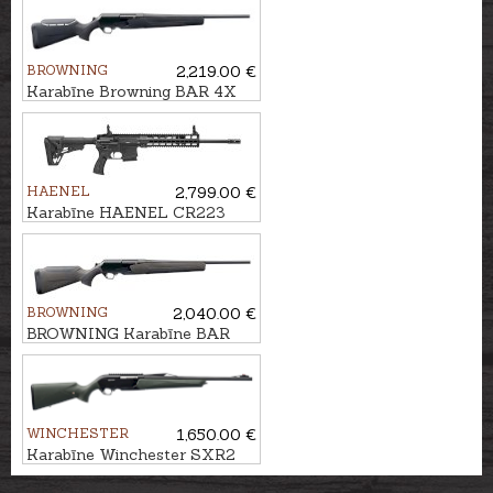
kal. .30-06 M14x1
BROWNING
2,219.00 €
Karabīne Browning BAR 4X
Hunter Black ADJ kal. .30-06
M14x1
HAENEL
2,799.00 €
Karabīne HAENEL CR223
kal.223Rem. 365mm
BROWNING
2,040.00 €
BROWNING Karabīne BAR
4X Hunter Brown/Black kal.
.30-06 M14x1
WINCHESTER
1,650.00 €
Karabīne Winchester SXR2
Stealth Threaded kal.