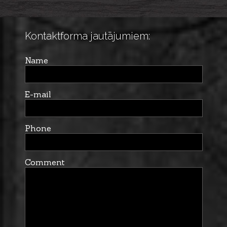
.308Win. M14x1
Kontaktforma jautājumiem:
Name
E-mail
Phone
Comment