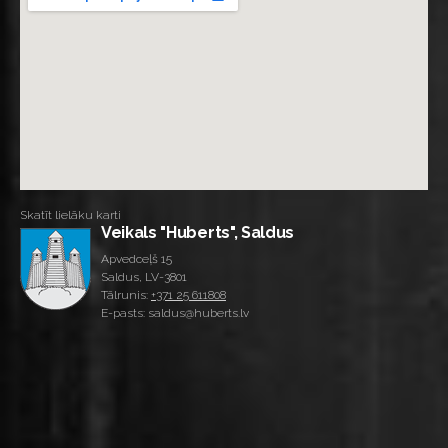
Skatīt lielāku karti
Veikals "Huberts", Saldus
Apvedceļš 15
Saldus, LV-3801
Tālrunis:
+371 25 611808
E-pasts: saldus@huberts.lv