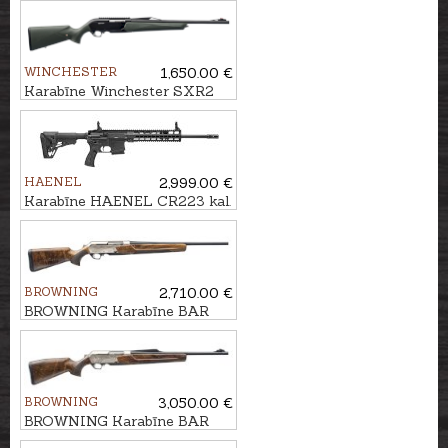
WINCHESTER
1,650.00 €
Karabīne Winchester SXR2
Stealth Threaded kal. .30-06
M14x1
HAENEL
2,999.00 €
Karabīne HAENEL CR223 kal.
.223Rem. 423mm
BROWNING
2,710.00 €
BROWNING Karabīne BAR
4X Ultimate Pistol 3GR kal.
30-06 M14x1
BROWNING
3,050.00 €
BROWNING Karabīne BAR
4X Platinum Bavarian 3GR