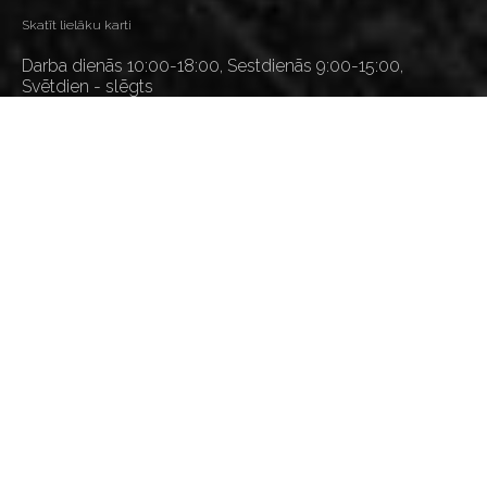
Skatīt lielāku karti
Darba dienās 10:00-18:00, Sestdienās 9:00-15:00,
Svētdien - slēgts