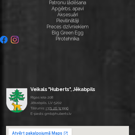
Patronu lādēšana
Apģērbs, apavi
Aksesuāri
Pievilinātāji
Preces dzīvniekiem
Big Green Egg
Pirotehnika
Veikals "Huberts", Jēkabpils
Rīgas iela 208
Jēkabpils, LV-5202
Tālrunis:
+371 26 313996
E-pasts: gmb@huberts.lv