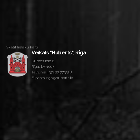
Skatīt lielāku karti
Veikals "Huberts", Rīga
Durbes iela 8
Rīga, LV-1007
Tālrunis:
+371 27 773328
E-pasts: riga@huberts.lv