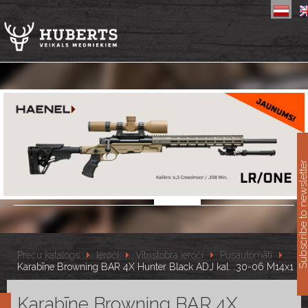
11
Subscribe to newslet
Preču katalogs
Ieroči
Vītņstobra ieroči
Pusautomāti
Karabīne Browning BAR 4X Hunter Black ADJ kal. .30-06 M14x1
Karabīne Browning BAR 4X