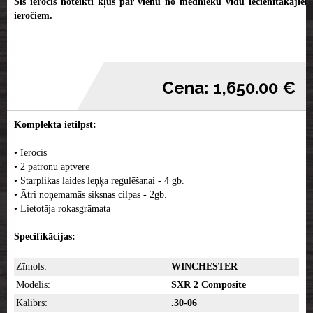
Šis ierocis noteikti kļūs par vienu no mednieku vidū iecienītākajiem
ieročiem.
Cena: 1,650.00 €
Komplektā ietilpst:
• Ierocis
• 2 patronu aptvere
• Starplikas laides leņķa regulēšanai - 4 gb.
• Ātri noņemamās siksnas cilpas - 2gb.
• Lietotāja rokasgrāmata
Specifikācijas:
Zīmols:
WINCHESTER
Modelis:
SXR 2 Composite
Kalibrs:
.30-06