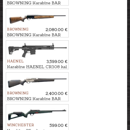
BROWNING Karabīne BAR
4X Platinum Bavarian 3GR
kal. .30-06 M14x1
BROWNING
2,080.00 €
BROWNING Karabīne BAR
4X Hunter Pistol GR2 kal. .30-
06 M14x1
HAENEL
3,599.00 €
Karabīne HAENEL CR308 kal.
.308Win. 510mm
BROWNING
2,400.00 €
BROWNING Karabīne BAR
4X Ultimate Brown/Black kal.
30-06 M14x1
WINCHESTER
599.00 €