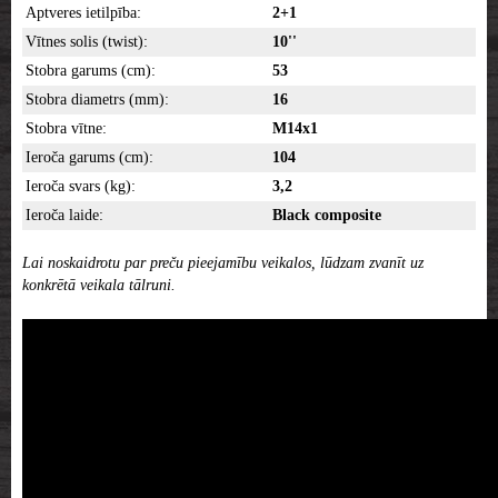
Aptveres ietilpība:
2+1
Vītnes solis (twist):
10''
Stobra garums (cm):
53
Stobra diametrs (mm):
16
Stobra vītne:
M14x1
Ieroča garums (cm):
104
Ieroča svars (kg):
3,2
Ieroča laide:
Black composite
Lai noskaidrotu par preču pieejamību veikalos, lūdzam zvanīt uz
konkrētā veikala tālruni.