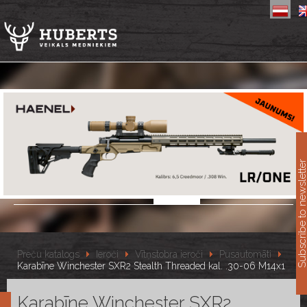
11
Subscribe to newslet
Preču katalogs
Ieroči
Vītņstobra ieroči
Pusautomāti
Karabīne Winchester SXR2 Stealth Threaded kal. .30-06 M14x1
Karabīne Winchester SXR2