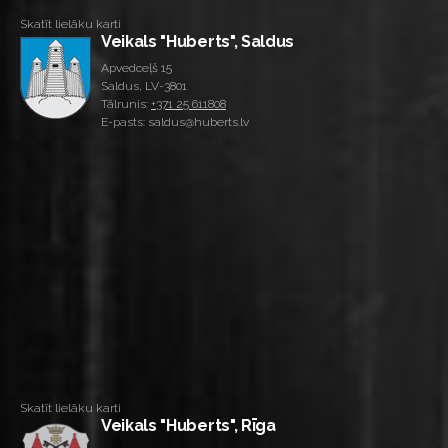
Skatīt lielāku karti
Veikals "Huberts", Saldus
Apvedceļš 15
Saldus, LV-3801
Tālrunis:
+371 25 611808
E-pasts: saldus@huberts.lv
Skatīt lielāku karti
Veikals "Huberts", Rīga