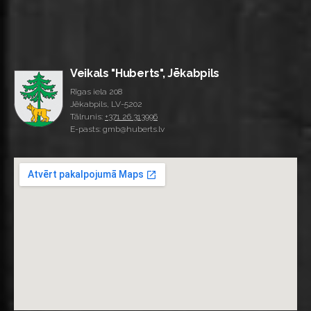
Veikals "Huberts", Jēkabpils
Rīgas iela 208
Jēkabpils, LV-5202
Tālrunis:
+371 26 313996
E-pasts: gmb@huberts.lv