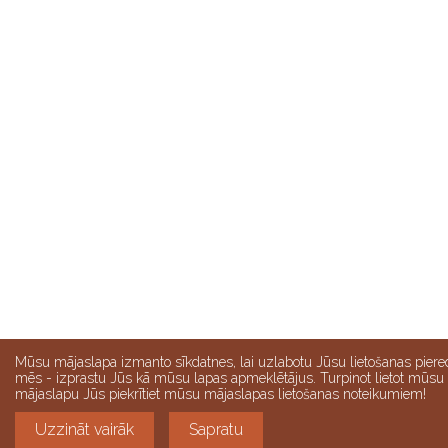
Mūsu mājaslapa izmanto sīkdatnes, lai uzlabotu Jūsu lietošanas piere
mēs - izprastu Jūs kā mūsu lapas apmeklētājus. Turpinot lietot mūsu
mājaslapu Jūs piekrītiet mūsu mājaslapas lietošanas noteikumiem!
Uzzināt vairāk
Sapratu