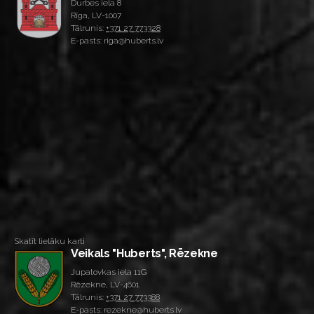
Durbes iela 8
Rīga, LV-1007
Tālrunis:
+371 27 773328
E-pasts: riga@huberts.lv
Skatīt lielāku karti
Veikals "Huberts", Rēzekne
Jupatovkas iela 11G
Rēzekne, LV-4601
Tālrunis:
+371 27 773388
E-pasts: rezekne@huberts.lv