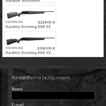
Karabīne Winchester
WILDCAT Stealth kal. .22LR
U1/2"-20
BROWNING
2,219.00 €
Karabīne Browning BAR 4X
Hunter Brown/Black ADJ kal.
.30-06 M14x1
BROWNING
2,040.00 €
Karabīne Browning BAR 4X
Hunter Black kal. .30-06
M14x1
Kontaktforma jautājumiem:
Name
E-mail