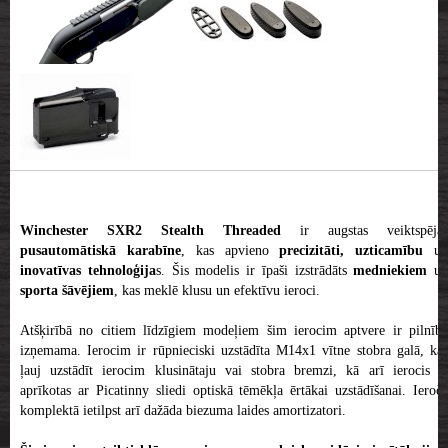
Winchester SXR2 Stealth Threaded
ir augstas veiktspējas
pusautomātiskā karabīne
, kas apvieno
precizitāti, uzticamību
u
inovatīvas tehnoloģija
s. Šis modelis ir īpaši izstrādāts
medniekiem
un
sporta šāvējiem
, kas meklē klusu un efektīvu ieroci.
Atšķirībā no citiem līdzīgiem modeļiem šim ierocim aptvere ir pilnībā
izņemama. Ierocim ir rūpnieciski uzstādīta M14x1 vītne stobra galā, kas
ļauj uzstādīt ierocim klusinātaju vai stobra bremzi, kā arī ierocis ir
aprīkotas ar Picatinny sliedi optiskā tēmēkļa ērtākai uzstādīšanai. Ieroča
komplektā ietilpst arī dažāda biezuma laides amortizatori.