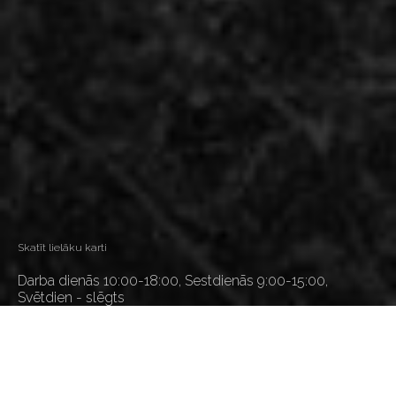
Skatīt lielāku karti
Darba dienās 10:00-18:00, Sestdienās 9:00-15:00,
Svētdien - slēgts