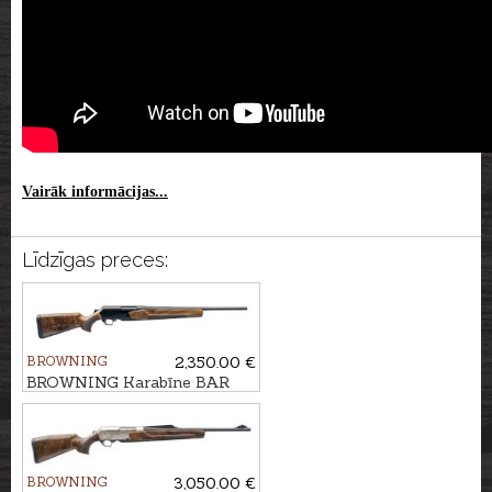
Vairāk informācijas...
Līdzīgas preces:
BROWNING
2,350.00 €
BROWNING Karabīne BAR
4X Hunter Pistol GR3 kal. .30-
06 M14x1
BROWNING
3,050.00 €