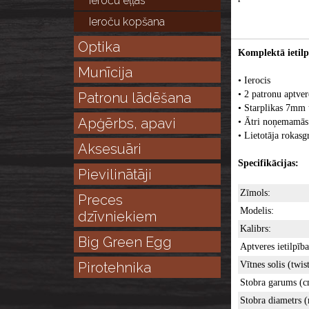
Ieroču eļļas
Ieroču kopšana
Optika
Komplektā ietilp
Munīcija
• Ierocis
• 2 patronu aptver
Patronu lādēšana
• Starplikas 7m
Apģērbs, apavi
• Ātri noņemamās 
• Lietotāja rokasg
Aksesuāri
Specifikācijas:
Pievilinātāji
Zīmols:
Preces
Modelis:
dzīvniekiem
Kalibrs:
Big Green Egg
Aptveres ietilpība
Pirotehnika
Vītnes solis (twist
Stobra garums (c
Stobra diametrs 