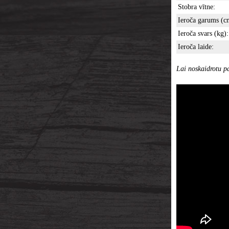
Stobra vītne:
Ieroča garums (c
Ieroča svars (kg):
Ieroča laide:
Lai noskaidrotu pa