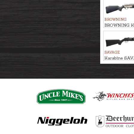
BROWNING
BROWNING Ka
4X Ultimate B
30-06 M14x1
SAVAGE
Karabīne SAV
.22LR