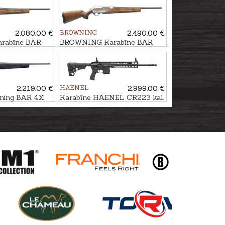
2,080.00 €
BROWNING
2,490.00 €
rabīne BAR
BROWNING Karabīne BAR
ol GR2 kal. .30-
4X Ultimate Bavarian 2GR
kal. 30-06 M14x1
2,219.00 €
HAENEL
2,999.00 €
ning BAR 4X
Karabīne HAENEL CR223 kal.
DJ kal. .30-06
.223Rem. 423mm