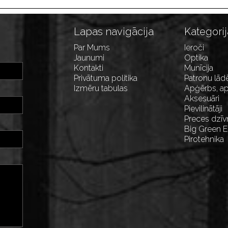
Lapas navigācija
Kategorij
Par Mums
Ieroči
Jaunumi
Optika
Kontakti
Munīcija
Privātuma politika
Patronu lād
Izmēru tabulas
Apģērbs, ap
Aksesuāri
Pievilinātāji
Preces dzīv
Big Green 
Pirotehnika