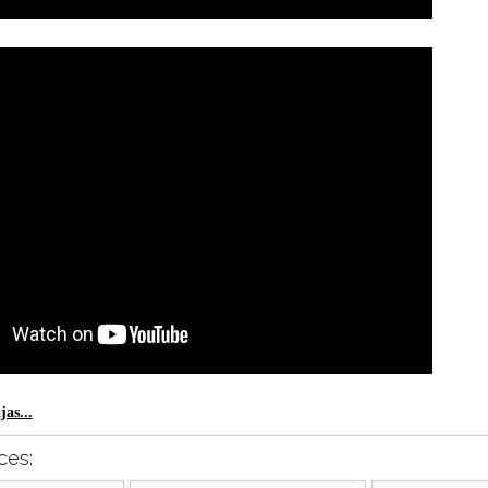
as...
ces: