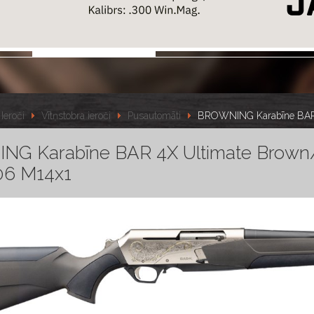
Ieroči
Vītņstobra ieroči
Pusautomāti
BROWNING Karabīne BAR 
G Karabīne BAR 4X Ultimate Brown
-06 M14x1