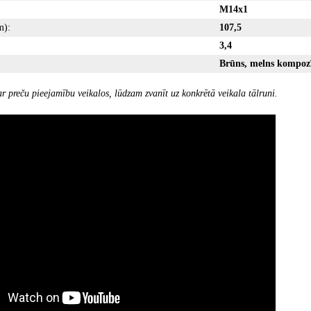
M14x1
m):
107,5
3,4
Brūns, melns kompozī
r preču pieejamību veikalos, lūdzam zvanīt uz konkrētā veikala tālruni.