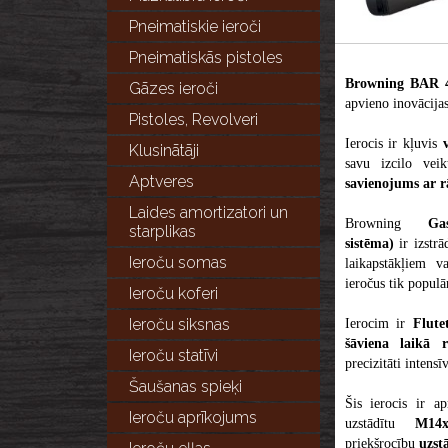
Pneimatiskie ieroči
Pneimatiskās pistoles
Browning BAR
Gāzes ieroči
apvieno inovācijas,
Pistoles, Revolveri
Ierocis ir kļuvis
Klusinātāji
savu izcilo vei
Aptveres
savienojums ar 
Laides amortizatori un
Browning
Ga
starplikas
sistēma)
ir izstr
Ieroču somas
laikapstākļiem v
ieročus tik popul
Ieroču koferi
Ieroču siksnas
Ierocim ir
Flute
šāviena laikā r
Ieroču statīvi
precizitāti intensī
Šaušanas spieķi
Šis ierocis ir 
Ieroču aprīkojums
uzstādītu
M14
priekšrocību
uzst