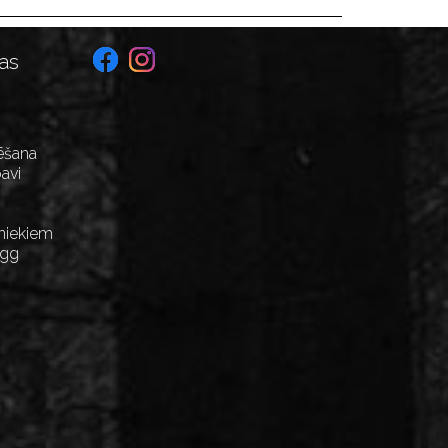
as
ēšana
avi
niekiem
Egg