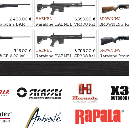
2,400.00 €
HAENEL
3,399.00 €
BROWNING
rabīne BAR
Karabīne HAENEL CR308 kal.
BROWNING Ka
lack/Brown kal.
.308Win. 420mm
4X Hunter Pist
06 M14x1
549.00 €
HAENEL
3,799.00 €
BROWNING
AGE A22 kal.
Karabīne HAENEL CR308 kal.
Karabīne Brow
.308Win. 510mm ar Match
Hunter Black A
trigger
M14x1