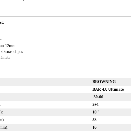
st:
e
m un 12mm
siksnas cilpas
rāmata
BROWNING
BAR 4X Ultimate
.30-06
:
2+1
):
10''
m):
53
(mm):
16