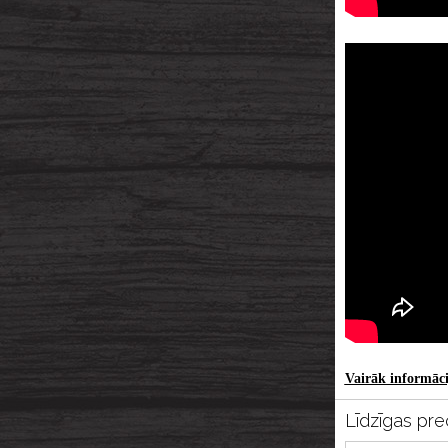
Vairāk informācij
Līdzīgas pre