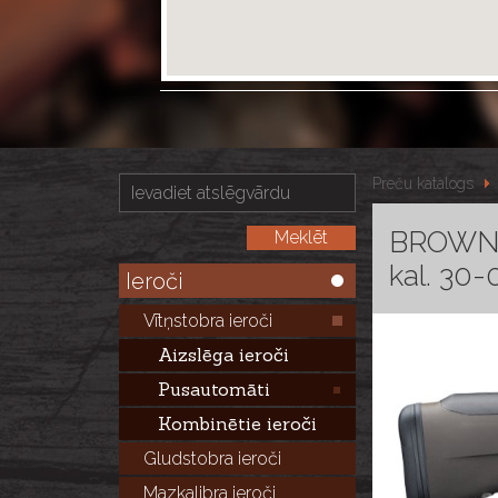
Preču katalogs
BROWNIN
kal. 30
Ieroči
Vītņstobra ieroči
Aizslēga ieroči
Pusautomāti
Kombinētie ieroči
Gludstobra ieroči
Mazkalibra ieroči