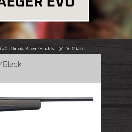
4X Ultimate Brown/Black kal. 30-06 M14x1
/Black