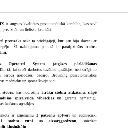
 4X
ir augstas kvalitātes pusautomātiskā karabīne, kas sevī
 precizitāti un lielisku kvalitāti.
vēl precīzāks
nekā tā priekšgājēji, kuri jau bija slaveni ar
ktspēju. Šī uzlabojuma pamatā ir
pastiprināts stobra
rāmi
.
s Operated System (atgāzes pārlādēšanas
ādāta tā, lai droši darbotos dažādos apstākļos, neatkarīgi no
ai ieroča noslodzes, padarot Browning pusautomātiskos
ārus mednieku un sporta šāvēju vidū.
t stobrs
, kas nodrošina
ātrāku stobra atdzišanu
,
slāpē
adušās spirālveida vibrācijas
un garantē nemainīgu
vas šaušanas apstākļos.
aprīkots ar izņemamu
2 patronu aptveri
un rūpnieciski
x1 stobra vītni
un
aizsarggredzenu
, sniedzot
ādīt klusinātāju
.