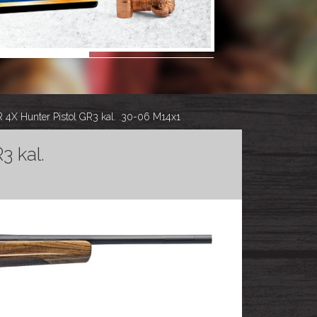
X Hunter Pistol GR3 kal. .30-06 M14x1
 kal.