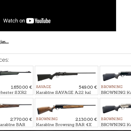
as...
ces:
1,650.00 €
SAVAGE
549.00 €
BROWNING
chester SXR2
Karabīne SAVAGE A22 kal.
BROWNING Ka
ed kal. .30-06
.22LR
4X Hunter Bla
.30-06 M14x1
2,770.00 €
BROWNING
2,130.00 €
BROWNING
rabīne BAR
Karabīne Browning BAR 4X
BROWNING Ka
Bavarian 3GR
Hunter Bavarian GR2 kal. .30-
4X Ultimate Bl