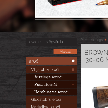
Preču katalogs
BROWNIN
.30-06 
Ieroči
Vītņstobra ieroči
Aizslēga ieroči
Pusautomāti
Kombinētie ieroči
Gludstobra ieroči
Mazkalibra ieroči