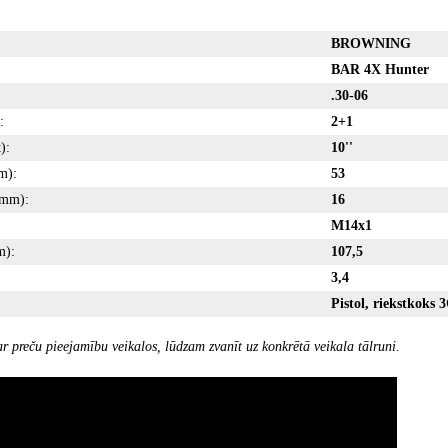
BROWNING
BAR 4X Hunter
.30-06
:
2+1
):
10''
m):
53
(mm):
16
M14x1
m):
107,5
3,4
Pistol, riekstkoks 3
r preču pieejamību veikalos, lūdzam zvanīt uz konkrētā veikala tālruni.