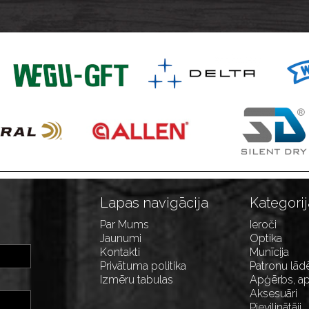
4x1
06 M14x1
M14x1
Lapas navigācija
Kategorij
Par Mums
Ieroči
Jaunumi
Optika
Kontakti
Munīcija
Privātuma politika
Patronu lād
Izmēru tabulas
Apģērbs, ap
Aksesuāri
Pievilinātāji