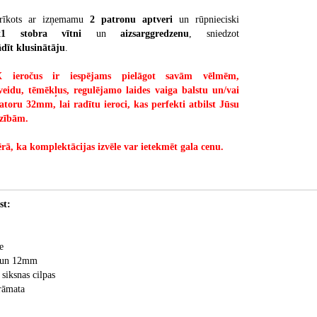
aprīkots ar izņemamu
2 patronu aptveri
un rūpnieciski
x1 stobra vītni
un
aizsarggredzenu
, sniedzot
ādīt klusinātāju
.
ieročus ir iespējams pielāgot savām vēlmēm,
s veidu, tēmēkļus, regulējamo laides vaiga balstu un/vai
atoru 32mm, lai radītu ieroci, kas perfekti atbilst Jūsu
zībām.
rā, ka komplektācijas izvēle var ietekmēt gala cenu.
st:
e
m un 12mm
siksnas cilpas
rāmata