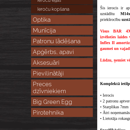
Ieroču eļļas
Šis ierocis ir 
Ieroču kopšana
uzstādītu
M14
Optika
priekšrocību
uzst
Munīcija
Visus BAR 4X 
izvēloties laide
Patronu lādēšana
Inflex II amortiz
gaumei un vajad
Apģērbs, apavi
Lūdzu, ņemiet vē
Aksesuāri
Pievilinātāji
Preces
Komplektā ietilp
dzīvniekiem
• Ierocis
Big Green Egg
• 2 patronu aptver
• Starplikas 7m
Pirotehnika
• Ātri noņemamās 
• Lietotāja rokasg