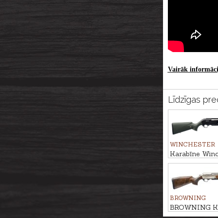
Vairāk informācij
Līdzīgas pre
WINCHESTER
Karabīne Win
Stealth Thread
M14x1
BROWNING
BROWNING Ka
4X Ultimate 