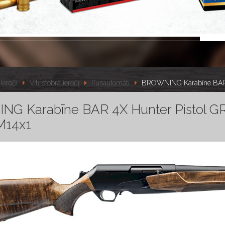
Ieroči
Vītņstobra ieroči
Pusautomāti
BROWNING Karabīne BAR 4
G Karabīne BAR 4X Hunter Pistol GR3
M14x1