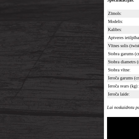
Specifikācijas:
Zīmols:
Modelis:
Kalibrs:
Aptveres ietilpība
Vītnes solis (twist
Stobra garums (c
Stobra diametrs 
Stobra vītne:
Ieroča garums (c
Ieroča svars (kg):
Ieroča laide:
Lai noskaidrotu pa