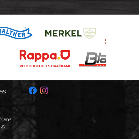
06 M14x1
as
ēšana
avi