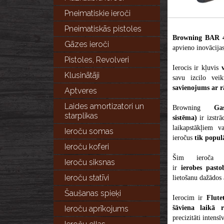
Pneimatiskie ieroči
Pneimatiskās pistoles
Browning BAR
Gāzes ieroči
apvieno inovācijas,
Pistoles, Revolveri
Ierocis ir kļuvis
Klusinātāji
savu izcilo vei
savienojums ar 
Aptveres
Laides amortizatori un
Browning
Ga
starplikas
sistēma)
ir izstr
laikapstākļiem v
Ieroču somas
ieročus
tik popu
Ieroču koferi
Šim ieroča
Ieroču siksnas
ir
ierobes
past
Ieroču statīvi
lietošanu dažādos 
Šaušanas spieķi
Ierocim ir
Flute
šāviena laikā r
Ieroču aprīkojums
precizitāti intensī