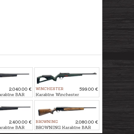
2,040.00 €
WINCHESTER
599.00 €
rabīne BAR
Karabīne Winchester
ck/Brown kal.
WILDCAT Stealth kal. .22LR
U1/2"-20
2,400.00 €
BROWNING
2,080.00 €
rabīne BAR
BROWNING Karabīne BAR
ack kal. 30-06
4X Hunter Pistol GR2 kal. .30-