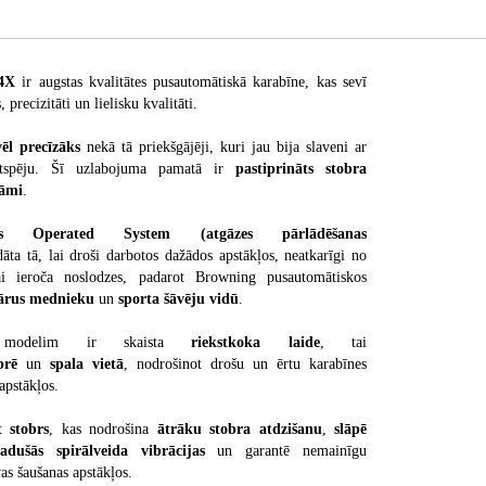
 4X
ir augstas kvalitātes pusautomātiskā karabīne, kas sevī
 precizitāti un lielisku kvalitāti.
vēl precīzāks
nekā tā priekšgājēji, kuri jau bija slaveni ar
ktspēju. Šī uzlabojuma pamatā ir
pastiprināts stobra
rāmi
.
s Operated System (atgāzes pārlādēšanas
ādāta tā, lai droši darbotos dažādos apstākļos, neatkarīgi no
ai ieroča noslodzes, padarot Browning pusautomātiskos
lārus mednieku
un
sporta šāvēju vidū
.
 modelim ir skaista
riekstkoka laide
, tai
obrē
un
spala vietā
, nodrošinot drošu un ērtu karabīnes
apstākļos.
t stobrs
, kas nodrošina
ātrāku stobra atdzišanu
,
slāpē
adušās spirālveida vibrācijas
un garantē nemainīgu
vas šaušanas apstākļos.